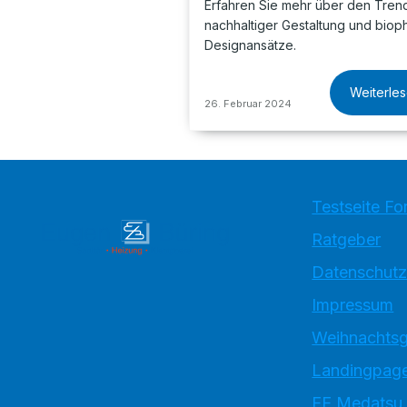
Erfahren Sie mehr über den Tren
nachhaltiger Gestaltung und bioph
Designansätze.
Weiterle
26. Februar 2024
Testseite Fo
Ratgeber
Datenschutz
Impressum
Weihnachtsg
Landingpage
EE Medatsu