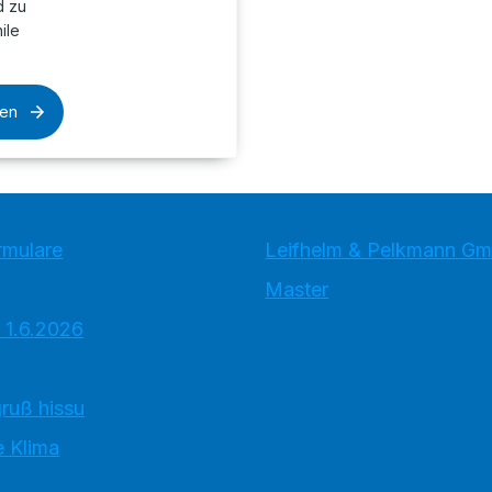
d zu
ile
sen
rmulare
Leifhelm & Pelkmann G
Master
 1.6.2026
ruß hissu
 Klima