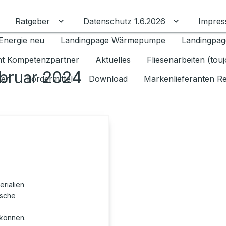
Ratgeber
Datenschutz 1.6.2026
Impre
Untermenü für Ratgeber umschalten
Untermenü f
Energie neu
Landingpage Wärmepumpe
Landingpag
ant Kompetenzpartner
Aktuelles
Fliesenarbeiten (tou
ebruar 2024
gen
Fördermittel
Download
Markenlieferanten R
erialien
ische
können.