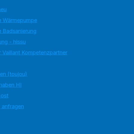
neu
e Wärmepumpe
 Badsanierung
ung - hissu
 Vaillant Kompetenzpartner
ten (toujou)
 haben HI
ost
g anfragen