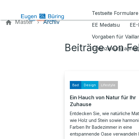
Kontaktieren Sie uns
Testseite Formulare
Master
Archiv
EE Medatsu
EE-
Vorgaben für Vaill
Beiträge von F
Finanzierung anfra
Bad
Design
Lifestyle
Ein Hauch von Natur für Ihr
Zuhause
Entdecken Sie, wie natürliche Mat
wie Holz und Stein sowie harmon
Farben Ihr Badezimmer in eine
entspannende Oase verwandeln 