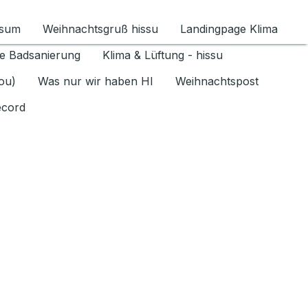
ssum
Weihnachtsgruß hissu
Landingpage Klima
ür Datenschutz 1.6.2026 umschalten
e Badsanierung
Klima & Lüftung - hissu
jou)
Was nur wir haben HI
Weihnachtspost
ecord