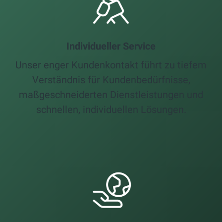
Individueller Service
Unser enger Kundenkontakt führt zu tiefem
Verständnis für Kundenbedürfnisse,
maßgeschneiderten Dienstleistungen und
schnellen, individuellen Lösungen.