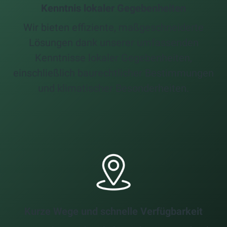
Kenntnis lokaler Gegebenheiten
Wir bieten effiziente, maßgeschneiderte
Lösungen dank unserer umfassenden
Kenntnisse lokaler Gegebenheiten,
einschließlich baurechtlicher Bestimmungen
und klimatischer Besonderheiten.
Kurze Wege und schnelle Verfügbarkeit