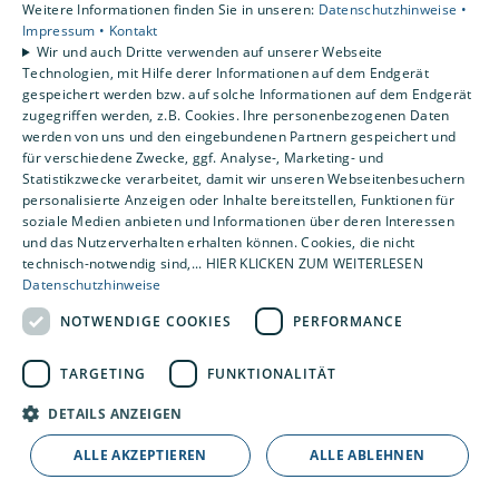
Weitere Informationen finden Sie in unseren:
Datenschutzhinweise •
Impressum •
Kontakt
Wir und auch Dritte verwenden auf unserer Webseite
Technologien, mit Hilfe derer Informationen auf dem Endgerät
gespeichert werden bzw. auf solche Informationen auf dem Endgerät
zugegriffen werden, z.B. Cookies. Ihre personenbezogenen Daten
werden von uns und den eingebundenen Partnern gespeichert und
für verschiedene Zwecke, ggf. Analyse-, Marketing- und
Statistikzwecke verarbeitet, damit wir unseren Webseitenbesuchern
personalisierte Anzeigen oder Inhalte bereitstellen, Funktionen für
soziale Medien anbieten und Informationen über deren Interessen
und das Nutzerverhalten erhalten können. Cookies, die nicht
technisch-notwendig sind,... HIER KLICKEN ZUM WEITERLESEN
Datenschutzhinweise
NOTWENDIGE COOKIES
PERFORMANCE
⸻ starkes Netzwerk
TARGETING
FUNKTIONALITÄT
DETAILS ANZEIGEN
Wir sind Teil der führenden
ALLE AKZEPTIEREN
ALLE ABLEHNEN
Kooperation in der