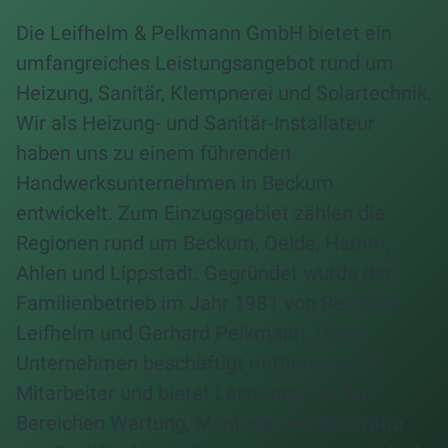
Die Leifhelm & Pelkmann GmbH bietet ein
umfangreiches Leistungsangebot rund um
Heizung, Sanitär, Klempnerei und Solartechnik.
Wir als Heizung- und Sanitär-Installateur
haben uns zu einem führenden
Handwerksunternehmen in Beckum
entwickelt. Zum Einzugsgebiet zählen die
Regionen rund um Beckum, Oelde, Hamm,
Ahlen und Lippstadt. Gegründet wurde der
Familienbetrieb im Jahr 1981 von Reinhard
Leifhelm und Gerhard Pelkmann. Unser
Unternehmen beschäftigt mittlerweile 25
Mitarbeiter und bietet Leistungen in den
Bereichen Wartung, Montage und Reparatur