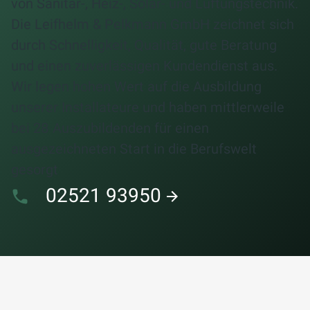
von Sanitär-, Heiz-, Solar- und Lüftungstechnik.
Die Leifhelm & Pelkmann GmbH zeichnet sich
durch Schnelligkeit, Qualität, gute Beratung
und einen zuverlässigen Kundendienst aus.
Wir legen hohen Wert auf die Ausbildung
unserer Installateure und haben mittlerweile
bei 28 Auszubildenden für einen
ausgezeichneten Start in die Berufswelt
gesorgt
02521 93950