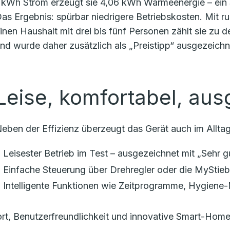
 kWh Strom erzeugt sie 4,06 kWh Wärmeenergie – ein S
as Ergebnis: spürbar niedrigere Betriebskosten. Mit r
inen Haushalt mit drei bis fünf Personen zählt sie zu
nd wurde daher zusätzlich als „Preistipp“ ausgezeichn
Leise, komfortabel, aus
eben der Effizienz überzeugt das Gerät auch im Alltag
Leisester Betrieb im Test – ausgezeichnet mit „Sehr g
Einfache Steuerung über Drehregler oder die MyStie
Intelligente Funktionen wie Zeitprogramme, Hygiene
t, Benutzerfreundlichkeit und innovative Smart-Home-