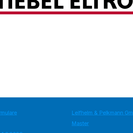
rmulare
Leifhelm & Pelkmann G
Master