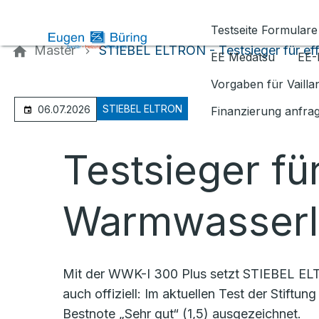
Kontaktieren Sie uns
Testseite Formulare
Master
STIEBEL ELTRON - Testsieger für ef
EE Medatsu
EE-
Vorgaben für Vaill
STIEBEL ELTRON
06.07.2026
Finanzierung anfra
Testsieger für
Warmwasserl
Mit der WWK-I 300 Plus setzt STIEBEL ELT
auch offiziell: Im aktuellen Test der Sti
Bestnote „Sehr gut“ (1,5) ausgezeichnet.