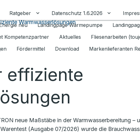
Ratgeber
Datenschutz 1.6.2026
Impre
Untermenü für Ratgeber umschalten
Untermenü f
fiziente Warmwasserlösungen
Energie neu
Landingpage Wärmepumpe
Landingpag
ant Kompetenzpartner
Aktuelles
Fliesenarbeiten (tou
gen
Fördermittel
Download
Markenlieferanten R
 effiziente
ösungen
RON neue Maßstäbe in der Warmwasserbereitung – und
ftung Warentest (Ausgabe 07/2026) wurde die Brauchwas