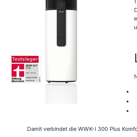
1
D
e
u
N
Damit verbindet die WWK-I 300 Plus Komfor