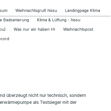
ssum
Weihnachtsgruß hissu
Landingpage Klima
ür Datenschutz 1.6.2026 umschalten
e Badsanierung
Klima & Lüftung - hissu
jou)
Was nur wir haben HI
Weihnachtspost
ecord
 überzeugt nicht nur technisch, sondern
serwärmepumpe als Testsieger mit der