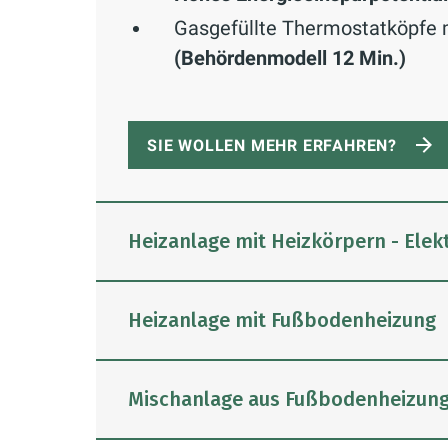
Gasgefüllte Thermostatköpfe 
(Behördenmodell 12 Min.)
SIE WOLLEN MEHR ERFAHREN?
Heizanlage mit Heizkörpern - Ele
Heizanlage mit Fußbodenheizung
Bis zu 30% Energieeinsparung
könne
Mischanlage aus Fußbodenheizung
elektronischen Thermostatköpfen 
einfachste Art, zuhause Energie zu 