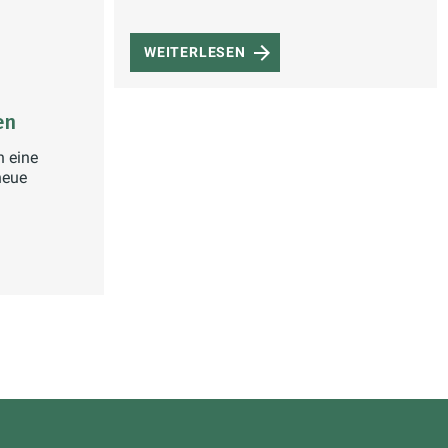
WEITERLESEN
en
h eine
neue