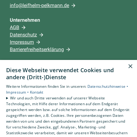
info@leifhelm-pelkmann.de
Unternehmen
AGB
Datenschutz
Impressum
Barrierefreiheitserklärung
×
Leistungen
Diese Webseite verwendet Cookies und
Privatkunden
andere (Dritt-)Dienste
Gewerbekunden
Weitere Informationen finden Sie in unseren:
Datenschutzhinweise •
Karriere
Impressum •
Kontakt
Unternehmen
Wir und auch Dritte verwenden auf unserer Webseite
Technologien, mit Hilfe derer Informationen auf dem Endgerät
gespeichert werden bzw. auf solche Informationen auf dem Endgerät
Standort
zugegriffen werden, z.B. Cookies. Ihre personenbezogenen Daten
Beckum
werden von uns und den eingebundenen Partnern gespeichert und
für verschiedene Zwecke, ggf. Analyse-, Marketing- und
Statistikzwecke verarbeitet, damit wir unseren Webseitenbesuchern