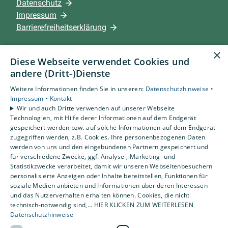
Datenschutz
Impressum
Barrierefreiheitserklärung
×
Leistungen
Diese Webseite verwendet Cookies und
Privatkunden
andere (Dritt-)Dienste
Gewerbekunden
Weitere Informationen finden Sie in unseren:
Datenschutzhinweise •
Karriere
Impressum •
Kontakt
Unternehmen
Wir und auch Dritte verwenden auf unserer Webseite
Technologien, mit Hilfe derer Informationen auf dem Endgerät
gespeichert werden bzw. auf solche Informationen auf dem Endgerät
Standort
zugegriffen werden, z.B. Cookies. Ihre personenbezogenen Daten
Beckum
werden von uns und den eingebundenen Partnern gespeichert und
für verschiedene Zwecke, ggf. Analyse-, Marketing- und
Statistikzwecke verarbeitet, damit wir unseren Webseitenbesuchern
personalisierte Anzeigen oder Inhalte bereitstellen, Funktionen für
soziale Medien anbieten und Informationen über deren Interessen
und das Nutzerverhalten erhalten können. Cookies, die nicht
technisch-notwendig sind,... HIER KLICKEN ZUM WEITERLESEN
Datenschutzhinweise