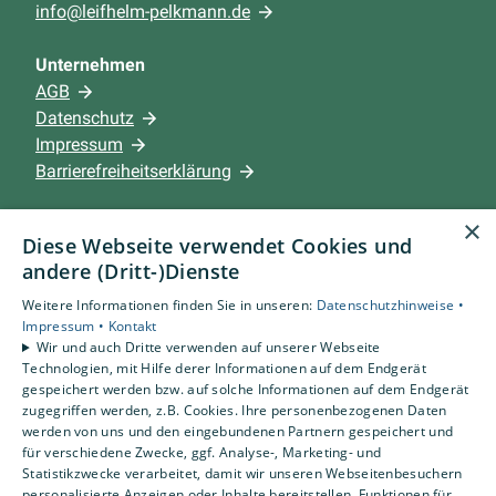
info@leifhelm-pelkmann.de
Unternehmen
AGB
Datenschutz
Impressum
Barrierefreiheitserklärung
×
Leistungen
Diese Webseite verwendet Cookies und
Privatkunden
andere (Dritt-)Dienste
Gewerbekunden
Weitere Informationen finden Sie in unseren:
Datenschutzhinweise •
Karriere
Impressum •
Kontakt
Unternehmen
Wir und auch Dritte verwenden auf unserer Webseite
Technologien, mit Hilfe derer Informationen auf dem Endgerät
gespeichert werden bzw. auf solche Informationen auf dem Endgerät
Standort
zugegriffen werden, z.B. Cookies. Ihre personenbezogenen Daten
Beckum
werden von uns und den eingebundenen Partnern gespeichert und
für verschiedene Zwecke, ggf. Analyse-, Marketing- und
Statistikzwecke verarbeitet, damit wir unseren Webseitenbesuchern
personalisierte Anzeigen oder Inhalte bereitstellen, Funktionen für