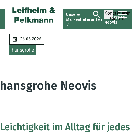
Kontaktieren
Leifhelm &
Unsere
Unternehmen
hansgrohe
Sie uns
Pelkmann
Markenlieferanten
Neovis
GmbH
26.06.2026
hansgrohe
hansgrohe Neovis
Leichtigkeit im Alltag für jedes