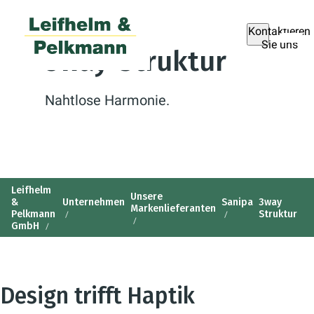
Kontaktieren
Sie uns
3way-Struktur
Nahtlose Harmonie.
Leifhelm
Unsere
&
Unternehmen
Sanipa
3way
Markenlieferanten
Pelkmann
Struktur
GmbH
Design trifft Haptik