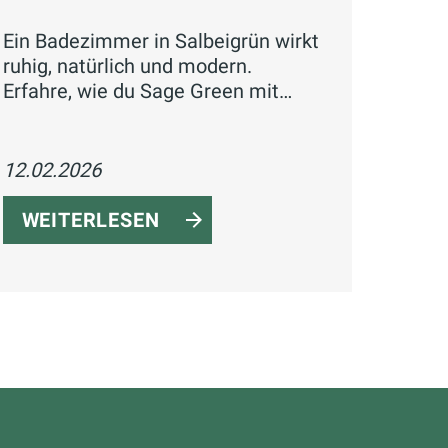
Ein Badezimmer in Salbeigrün wirkt
ruhig, natürlich und modern.
Erfahre, wie du Sage Green mit
Holz, warmen Neutraltönen und
passender Beleuchtung
kombinierst.
12.02.2026
WEITERLESEN