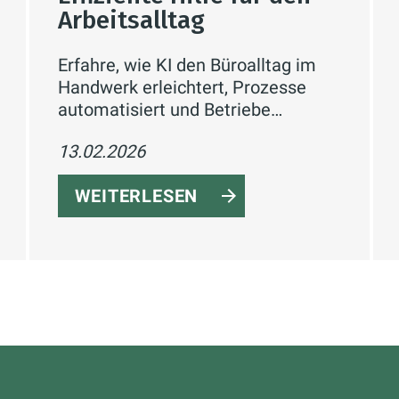
Arbeitsalltag
Erfahre, wie KI den Büroalltag im
Handwerk erleichtert, Prozesse
automatisiert und Betriebe
effizienter macht – ohne das
13.02.2026
Handwerk zu ersetzen.
WEITERLESEN