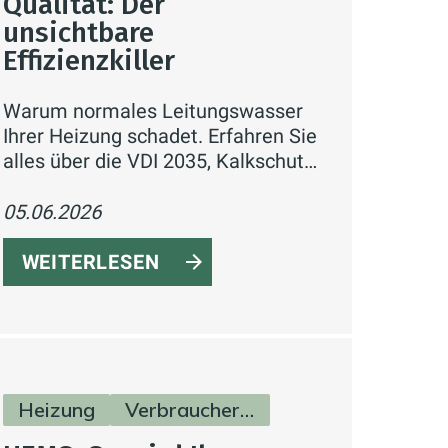
Qualität: Der
unsichtbare
Effizienzkiller
Warum normales Leitungswasser
Ihrer Heizung schadet. Erfahren Sie
alles über die VDI 2035, Kalkschutz
und wie Sie Heizkosten durch
Wasseraufbereitung sparen
05.06.2026
können.
WEITERLESEN
Heizung
Verbraucherinfos