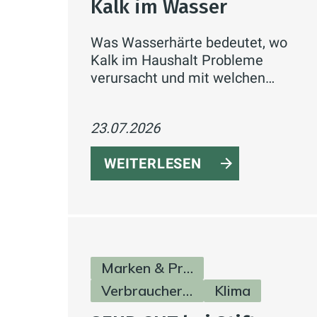
Kalk im Wasser
Was Wasserhärte bedeutet, wo
Kalk im Haushalt Probleme
verursacht und mit welchen
konkreten Maßnahmen sich
Kalkablagerungen reduzieren
23.07.2026
lassen.
WEITERLESEN
Marken & Produkte
Verbraucherinfos
Klima