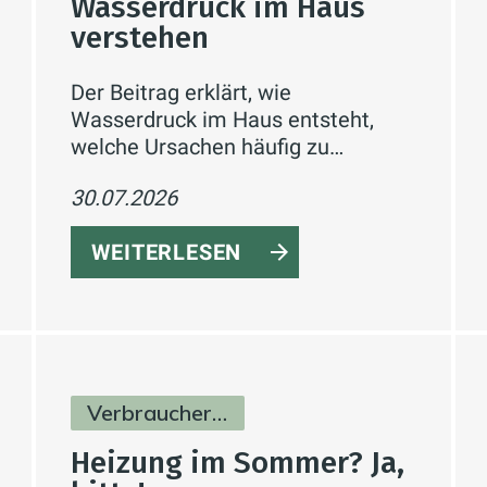
Wasserdruck im Haus
verstehen
Der Beitrag erklärt, wie
Wasserdruck im Haus entsteht,
welche Ursachen häufig zu
schwachem Druck führen und wie
30.07.2026
sich das Problem systematisch
eingrenzen lässt.
WEITERLESEN
Verbraucherinfos
Heizung im Sommer? Ja,