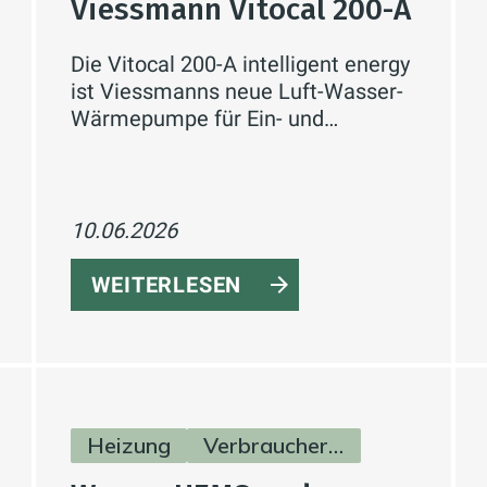
Viessmann Vitocal 200-A
Die Vitocal 200-A intelligent energy
ist Viessmanns neue Luft-Wasser-
Wärmepumpe für Ein- und
Zweifamilienhäuser. Mit
natürlichem Kältemittel R290, bis
zu 75 °C Vorlauftemperatur und
integrierter Hydraulik in der
10.06.2026
Außeneinheit.
WEITERLESEN
Heizung
Verbraucherinfos