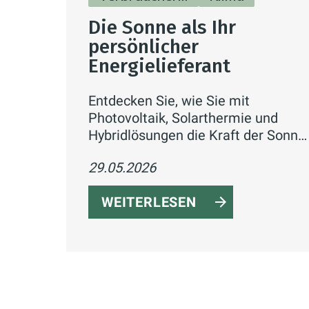
Die Sonne als Ihr
persönlicher
Energielieferant
Entdecken Sie, wie Sie mit
Photovoltaik, Solarthermie und
Hybridlösungen die Kraft der Sonne
für Strom und Wärme in Ihrem
29.05.2026
Zuhause nutzen – inklusive
Fördermöglichkeiten.
WEITERLESEN