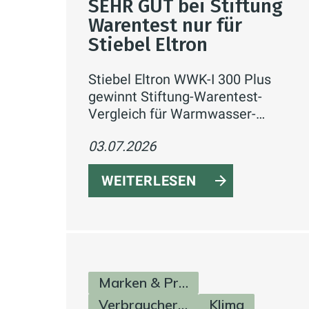
SEHR GUT bei Stiftung
Warentest nur für
Stiebel Eltron
Stiebel Eltron WWK-I 300 Plus
gewinnt Stiftung-Warentest-
Vergleich für Warmwasser-
Wärmepumpen mit „SEHR GUT"
03.07.2026
(1,5) und dem Titel „Preistipp" –
bestes Ergebnis bei Effizienz und
WEITERLESEN
Lautstärke.
Marken & Produkte
Verbraucherinfos
Klima