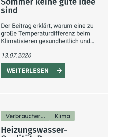
Sommer keine gute Idee
sind
Der Beitrag erklärt, warum eine zu
große Temperaturdifferenz beim
Klimatisieren gesundheitlich und
energetisch ungünstig ist, und gibt
13.07.2026
konkrete Tipps zur sinnvollen
Einstellung der Klimaanlage.
WEITERLESEN
Verbraucherinfos
Klima
Heizungswasser-