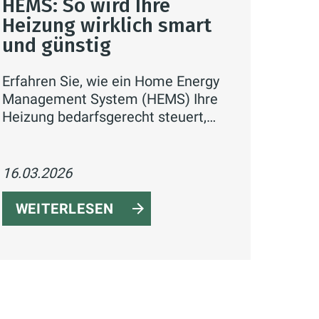
HEMS: So wird Ihre
Heizung wirklich smart
und günstig
Erfahren Sie, wie ein Home Energy
Management System (HEMS) Ihre
Heizung bedarfsgerecht steuert,
Verbrauch und Heizkosten gezielt
optimiert – automatisiert, vernetzt
und auf aktuelle Energiestandards
16.03.2026
ausgelegt.
WEITERLESEN