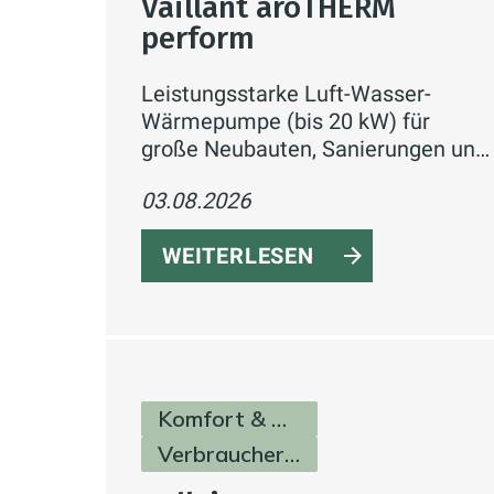
Vaillant aroTHERM
perform
Leistungsstarke Luft-Wasser-
Wärmepumpe (bis 20 kW) für
große Neubauten, Sanierungen und
Gewerbe – mit hoher
03.08.2026
Vorlauftemperatur, flexibler
Aufstellung und Smart-Home-
WEITERLESEN
Anbindung.
Komfort & Hygiene
Verbraucherinfos