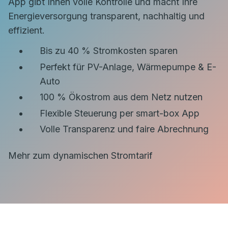
App gibt Ihnen volle Kontrolle und macht Ihre
Energieversorgung transparent, nachhaltig und
effizient.
Bis zu 40 % Stromkosten sparen
Perfekt für PV-Anlage, Wärmepumpe & E-
Auto
100 % Ökostrom aus dem Netz nutzen
Flexible Steuerung per smart-box App
Volle Transparenz und faire Abrechnung
Mehr zum dynamischen Stromtarif