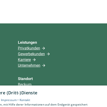
Leistungen
Privatkunden
Gewerbekunden
Karriere
Unternehmen
Standort
Beckum
e (Dritt-)Dienste
•
Impressum •
Kontakt
, mit Hilfe derer Informationen auf dem Endgerät gespeichert