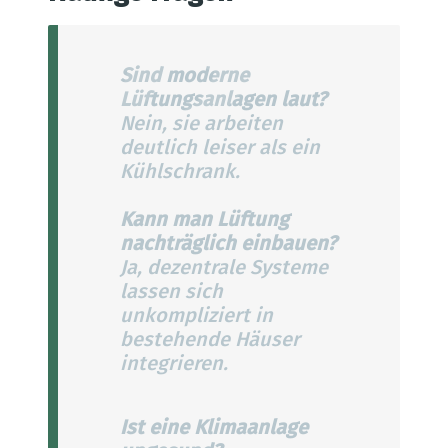
Sind moderne
Lüftungsanlagen laut?
Nein, sie arbeiten
deutlich leiser als ein
Kühlschrank.
Kann man Lüftung
nachträglich einbauen?
Ja, dezentrale Systeme
lassen sich
unkompliziert in
bestehende Häuser
integrieren.
Ist eine Klimaanlage