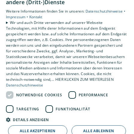
andere (Dritt-)Dienste
Gewerbekunden
Weitere Informationen finden Sie in unseren:
Datenschutzhinweise •
Karriere
Impressum •
Kontakt
Unternehmen
Wir und auch Dritte verwenden auf unserer Webseite
Technologien, mit Hilfe derer Informationen auf dem Endgerät
gespeichert werden bzw. auf solche Informationen auf dem Endgerät
Standort
zugegriffen werden, z.B. Cookies. Ihre personenbezogenen Daten
Beckum
werden von uns und den eingebundenen Partnern gespeichert und
für verschiedene Zwecke, ggf. Analyse-, Marketing- und
Statistikzwecke verarbeitet, damit wir unseren Webseitenbesuchern
personalisierte Anzeigen oder Inhalte bereitstellen, Funktionen für
soziale Medien anbieten und Informationen über deren Interessen
und das Nutzerverhalten erhalten können. Cookies, die nicht
technisch-notwendig sind,... HIER KLICKEN ZUM WEITERLESEN
Datenschutzhinweise
NOTWENDIGE COOKIES
PERFORMANCE
TARGETING
FUNKTIONALITÄT
DETAILS ANZEIGEN
ALLE AKZEPTIEREN
ALLE ABLEHNEN