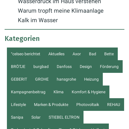
Wasserdruck im Haus verstehen
Warum tropft meine Klimaanlage
Kalk im Wasser
Kategorien
°celseo berichtet
Aktuelles
Axor
Bad
Bette
BRÖTJE
burgbad
Danfoss
Design
Förderung
GEBERIT
GROHE
hansgrohe
Heizung
Kampagnenbeitrag
Klima
Komfort & Hygiene
Lifestyle
Marken & Produkte
Photovoltaik
REHAU
Sanipa
Solar
STIEBEL ELTRON