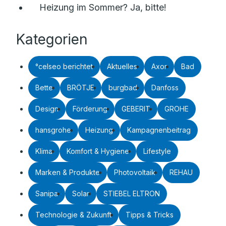
Heizung im Sommer? Ja, bitte!
Kategorien
°celseo berichtet
Aktuelles
Axor
Bad
Bette
BRÖTJE
burgbad
Danfoss
Design
Förderung
GEBERIT
GROHE
hansgrohe
Heizung
Kampagnenbeitrag
Klima
Komfort & Hygiene
Lifestyle
Marken & Produkte
Photovoltaik
REHAU
Sanipa
Solar
STIEBEL ELTRON
Technologie & Zukunft
Tipps & Tricks