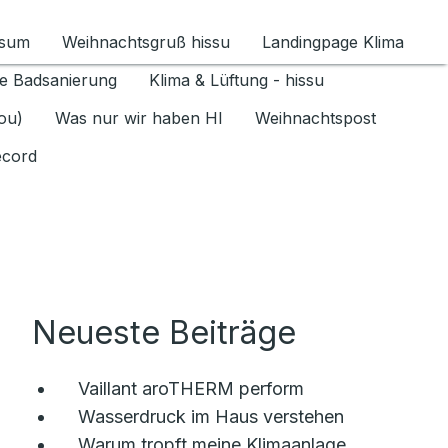
ssum
Weihnachtsgruß hissu
Landingpage Klima
ür Datenschutz 1.6.2026 umschalten
e Badsanierung
Klima & Lüftung - hissu
jou)
Was nur wir haben HI
Weihnachtspost
ecord
Neueste Beiträge
Vaillant aroTHERM perform
Wasserdruck im Haus verstehen
Warum tropft meine Klimaanlage