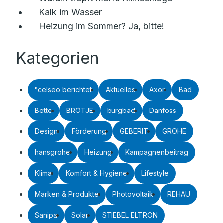
Kalk im Wasser
Heizung im Sommer? Ja, bitte!
Kategorien
°celseo berichtet
Aktuelles
Axor
Bad
Bette
BRÖTJE
burgbad
Danfoss
Design
Förderung
GEBERIT
GROHE
hansgrohe
Heizung
Kampagnenbeitrag
Klima
Komfort & Hygiene
Lifestyle
Marken & Produkte
Photovoltaik
REHAU
Sanipa
Solar
STIEBEL ELTRON