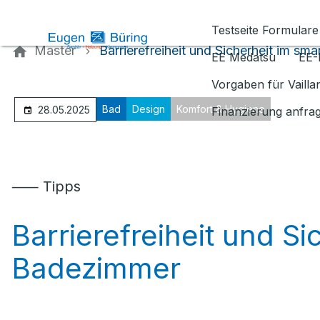
Kontaktieren Sie uns
Testseite Formulare
Master
Barrierefreiheit und Sicherheit im s
EE Medatsu
EE-
Vorgaben für Vaill
Bad
Design
Komfort & Hygiene
28.05.2025
Finanzierung anfra
⸺ Tipps
Barrierefreiheit und S
Badezimmer