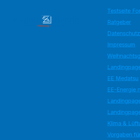
Testseite Fo
Ratgeber
Datenschutz
Impressum
Weihnachtsg
Landingpage
EE Medatsu
EE-Energie 
Landingpag
Landingpage
Klima & Lüft
Vorgaben für