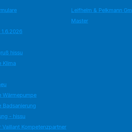
rmulare
Leifhelm & Pelkmann G
Master
 1.6.2026
ruß hissu
 Klima
neu
e Wärmepumpe
 Badsanierung
ung - hissu
 Vaillant Kompetenzpartner