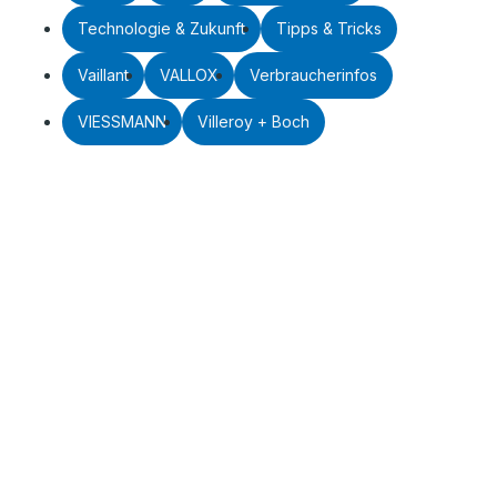
Technologie & Zukunft
Tipps & Tricks
Vaillant
VALLOX
Verbraucherinfos
VIESSMANN
Villeroy + Boch