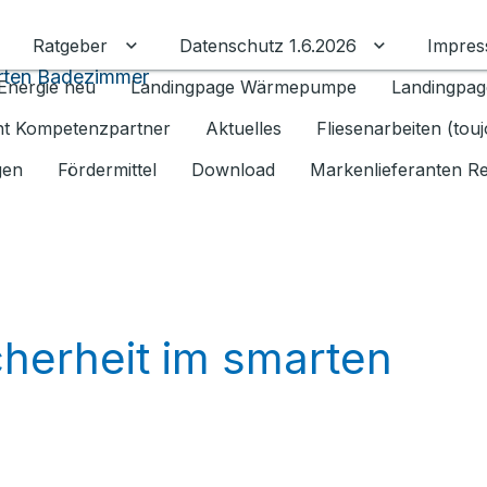
Ratgeber
Datenschutz 1.6.2026
Impre
Untermenü für Ratgeber umschalten
Untermenü f
marten Badezimmer
Energie neu
Landingpage Wärmepumpe
Landingpag
ant Kompetenzpartner
Aktuelles
Fliesenarbeiten (tou
gen
Fördermittel
Download
Markenlieferanten R
icherheit im smarten