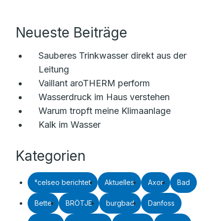
Neueste Beiträge
Sauberes Trinkwasser direkt aus der
Leitung
Vaillant aroTHERM perform
Wasserdruck im Haus verstehen
Warum tropft meine Klimaanlage
Kalk im Wasser
Kategorien
°celseo berichtet
Aktuelles
Axor
Bad
Bette
BRÖTJE
burgbad
Danfoss