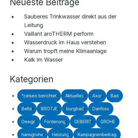
Neueste Beiträge
Sauberes Trinkwasser direkt aus der
Leitung
Vaillant aroTHERM perform
Wasserdruck im Haus verstehen
Warum tropft meine Klimaanlage
Kalk im Wasser
Kategorien
°celseo berichtet
Aktuelles
Axor
Bad
Bette
BRÖTJE
burgbad
Danfoss
Design
Förderung
GEBERIT
GROHE
hansgrohe
Heizung
Kampagnenbeitrag