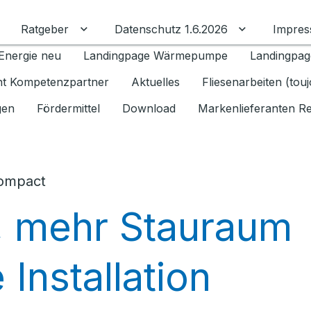
Ratgeber
Datenschutz 1.6.2026
Impre
Untermenü für Ratgeber umschalten
Untermenü f
Energie neu
Landingpage Wärmepumpe
Landingpag
ant Kompetenzpartner
Aktuelles
Fliesenarbeiten (tou
gen
Fördermittel
Download
Markenlieferanten R
Compact
, mehr Stauraum
Installation