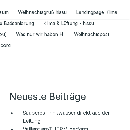
ssum
Weihnachtsgruß hissu
Landingpage Klima
ür Datenschutz 1.6.2026 umschalten
e Badsanierung
Klima & Lüftung - hissu
jou)
Was nur wir haben HI
Weihnachtspost
ecord
Neueste Beiträge
Sauberes Trinkwasser direkt aus der
Leitung
Vaillant aroTHERM perform