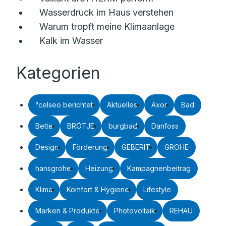
Wasserdruck im Haus verstehen
Warum tropft meine Klimaanlage
Kalk im Wasser
Kategorien
°celseo berichtet
Aktuelles
Axor
Bad
Bette
BRÖTJE
burgbad
Danfoss
Design
Förderung
GEBERIT
GROHE
hansgrohe
Heizung
Kampagnenbeitrag
Klima
Komfort & Hygiene
Lifestyle
Marken & Produkte
Photovoltaik
REHAU