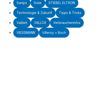
Sanipa
Solar
STIEBEL ELTRON
Technologie & Zukunft
Tipps & Tricks
Vaillant
VALLOX
Verbraucherinfos
VIESSMANN
Villeroy + Boch