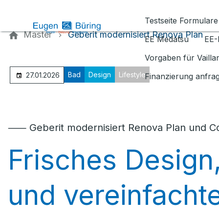
Kontaktieren Sie uns
Testseite Formulare
Master
Geberit modernisiert Renova Plan
EE Medatsu
EE-
Vorgaben für Vaill
Bad
Design
Lifestyle
27.01.2026
Finanzierung anfra
⸺ Geberit modernisiert Renova Plan und 
Frisches Design
und vereinfachte 