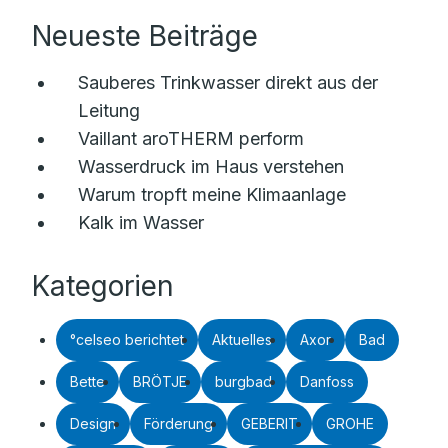
Neueste Beiträge
Sauberes Trinkwasser direkt aus der
Leitung
Vaillant aroTHERM perform
Wasserdruck im Haus verstehen
Warum tropft meine Klimaanlage
Kalk im Wasser
Kategorien
°celseo berichtet
Aktuelles
Axor
Bad
Bette
BRÖTJE
burgbad
Danfoss
Design
Förderung
GEBERIT
GROHE