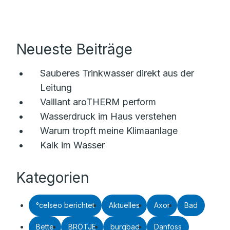
Neueste Beiträge
Sauberes Trinkwasser direkt aus der
Leitung
Vaillant aroTHERM perform
Wasserdruck im Haus verstehen
Warum tropft meine Klimaanlage
Kalk im Wasser
Kategorien
°celseo berichtet
Aktuelles
Axor
Bad
Bette
BRÖTJE
burgbad
Danfoss