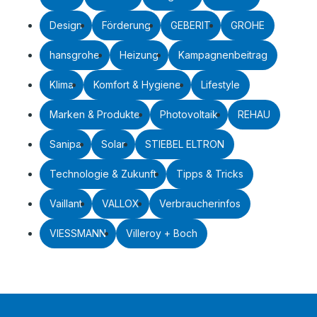
Design
Förderung
GEBERIT
GROHE
hansgrohe
Heizung
Kampagnenbeitrag
Klima
Komfort & Hygiene
Lifestyle
Marken & Produkte
Photovoltaik
REHAU
Sanipa
Solar
STIEBEL ELTRON
Technologie & Zukunft
Tipps & Tricks
Vaillant
VALLOX
Verbraucherinfos
VIESSMANN
Villeroy + Boch